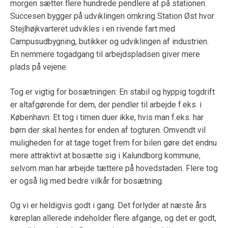
morgen sætter flere hundrede pendlere af på stationen.
Succesen bygger på udviklingen omkring Station Øst hvor
Stejlhøjkvarteret udvikles i en rivende fart med
Campusudbygning, butikker og udviklingen af industrien.
En nemmere togadgang til arbejdspladsen giver mere
plads på vejene.
Tog er vigtig for bosætningen: En stabil og hyppig togdrift
er altafgørende for dem, der pendler til arbejde f.eks. i
København. Et tog i timen duer ikke, hvis man f.eks. har
børn der skal hentes for enden af togturen. Omvendt vil
muligheden for at tage toget frem for bilen gøre det endnu
mere attraktivt at bosætte sig i Kalundborg kommune,
selvom man har arbejde tættere på hovedstaden. Flere tog
er også lig med bedre vilkår for bosætning.
Og vi er heldigvis godt i gang. Det forlyder at næste års
køreplan allerede indeholder flere afgange, og det er godt,