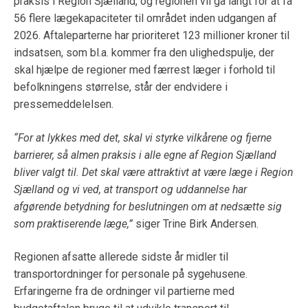
praksis i Region Sjælland, og regionen vil gå langt for at få
56 flere lægekapaciteter til området inden udgangen af
2026. Aftaleparterne har prioriteret 123 millioner kroner til
indsatsen, som bl.a. kommer fra den ulighedspulje, der
skal hjælpe de regioner med færrest læger i forhold til
befolkningens størrelse, står der endvidere i
pressemeddelelsen.
“For at lykkes med det, skal vi styrke vilkårene og fjerne
barrierer, så almen praksis i alle egne af Region Sjælland
bliver valgt til. Det skal være attraktivt at være læge i Region
Sjælland og vi ved, at transport og uddannelse har
afgørende betydning for beslutningen om at nedsætte sig
som praktiserende læge,”
siger Trine Birk Andersen.
Regionen afsatte allerede sidste år midler til
transportordninger for personale på sygehusene.
Erfaringerne fra de ordninger vil partierne med