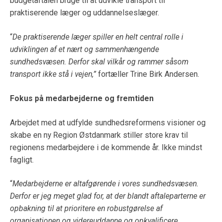
budgetaftalen bruge til at udvikle transport til
praktiserende læger og uddannelseslæger.
“
De praktiserende læger spiller en helt central rolle i
udviklingen af et nært og sammenhængende
sundhedsvæsen. Derfor skal vilkår og rammer såsom
transport ikke stå i vejen,”
fortæller Trine Birk Andersen.
Fokus på medarbejderne og fremtiden
Arbejdet med at udfylde sundhedsreformens visioner og
skabe en ny Region Østdanmark stiller store krav til
regionens medarbejdere i de kommende år. Ikke mindst
fagligt.
“
Medarbejderne er altafgørende i vores sundhedsvæsen.
Derfor er jeg meget glad for, at der blandt aftaleparterne er
opbakning til at prioritere en robustgørelse af
organisationen og videreuddanne og opkvalificere