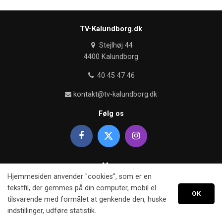
TV-Kalundborg.dk
Stejlhøj 44
4400 Kalundborg
40 45 47 46
kontakt@tv-kalundborg.dk
Følg os
Mere
Hjemmesiden anvender "cookies", som er en
Om TV kalundborg
tekstfil, der gemmes på din computer, mobil el.
OK
tilsvarende med formålet at genkende den, huske
Retningslinier
indstillinger, udføre statistik.