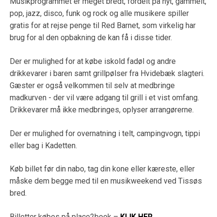
Musikprogrammet er meget bredt, fordelt på nyt, gammelt,
pop, jazz, disco, funk og rock og alle musikere spiller
gratis for at rejse penge til Red Barnet, som virkelig har
brug for al den opbakning de kan få i disse tider.
Der er mulighed for at købe iskold fadøl og andre
drikkevarer i baren samt grillpølser fra Hvidebæk slagteri.
Gæster er også velkommen til selv at medbringe
madkurven - der vil være adgang til grill i et vist omfang.
Drikkevarer må ikke medbringes, oplyser arrangørerne.
Der er mulighed for overnatning i telt, campingvogn, tippi
eller bag i Kadetten.
Køb billet før din nabo, tag din kone eller kæreste, eller
måske dem begge med til en musikweekend ved Tissøs
bred.
Billetter købes på place2book –
KLIK HER