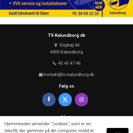
TV-Kalundborg.dk
Stejlhøj 44
4400 Kalundborg
40 45 47 46
kontakt@tv-kalundborg.dk
Følg os
Mere
Hjemmesiden anvender "cookies", som er en
Om TV kalundborg
tekstfil, der gemmes på din computer, mobil el.