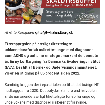
Af Gitte Korsgaard
gitte@tv-kalundborg.dk
Efterspørgslen på særligt tilrettelagte
uddannelsesforløb målrettet unge med diagnoser
som ADHD og autisme er steget markant de seneste
år. En ny kortlægning fra Danmarks Evalueringsinstitut
(EVA), bestilt af Børne- og Undervisningsministeriet,
viser en stigning på 86 procent siden 2022.
Samtidig lægges der i epx-aftalen op til, at det toårige HF
nedlægges fra 2030. Det betyder, at mere end halvdelen
af de nuværende særligt tilrettelagte forløb for unge og
unge voksne med diagnoser risikerer at forsvinde.