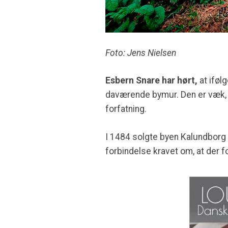
Foto: Jens Nielsen
Esbern Snare har hørt,
at iføl
daværende bymur. Den er væk, m
forfatning.
I 1484 solgte byen Kalundborg 
forbindelse kravet om, at der f