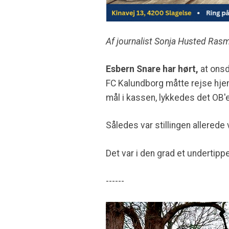
Af journalist Sonja Husted Ras
Esbern Snare har hørt,
at onsd
FC Kalundborg måtte rejse hje
mål i kassen, lykkedes det OB'
Således var stillingen allerede 
Det var i den grad et undertip
------