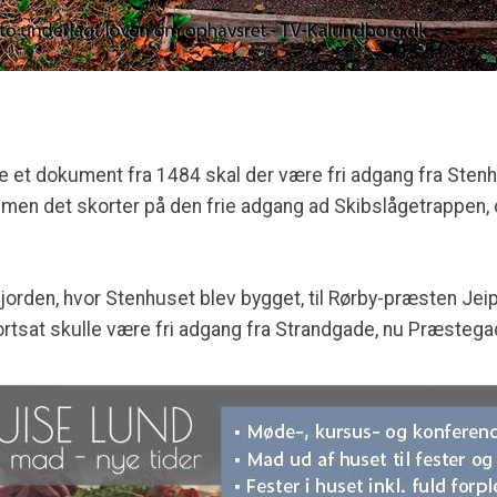
ge et dokument fra 1484 skal der være fri adgang fra Sten
en det skorter på den frie adgang ad Skibslågetrappen, de
jorden, hvor Stenhuset blev bygget, til Rørby-præsten Jeip
ortsat skulle være fri adgang fra Strandgade, nu Præstegad