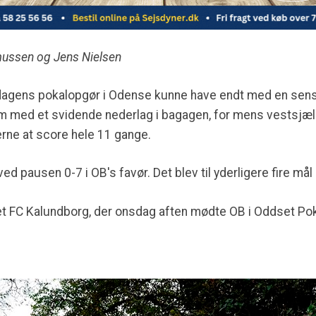
mussen og Jens Nielsen
agens pokalopgør i Odense kunne have endt med en sensa
m med et svidende nederlag i bagagen, for mens vestsjæll
erne at score hele 11 gange.
ved pausen 0-7 i OB's favør. Det blev til yderligere fire må
pet FC Kalundborg, der onsdag aften mødte OB i Oddset Po