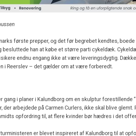
mussen
arks første prepper, og det før begrebet kendtes, boede 
ng besluttede han at købe et større parti cykeldæk. Cykeld
 risikere endnu engang ikke at være leveringsdygtig. Dække
en i Reerslev – det gælder om at være forberedt.
er gang i planer i Kalundborg om en skulptur forestillende 
, der arbejdede på Carmen Curlers, ikke skal blive glemt. P
idts opfordring til, at flere kvinder bør hædres i det offe
urministeren er blevet inspireret af Kalundborg til at opfor