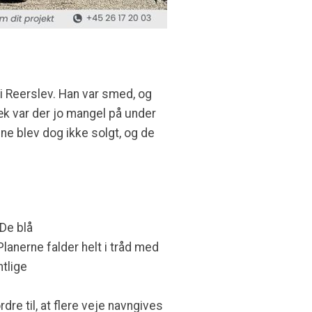
i Reerslev. Han var smed, og
æk var der jo mangel på under
ne blev dog ikke solgt, og de
”De blå
lanerne falder helt i tråd med
ntlige
dre til, at flere veje navngives