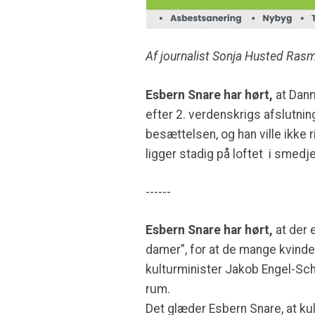
Af journalist Sonja Husted Ras
Esbern Snare har hørt,
at Danm
efter 2. verdenskrigs afslutni
besættelsen, og han ville ikke
ligger stadig på loftet i smedj
------
Esbern Snare har hørt,
at der 
damer”, for at de mange kvinder
kulturminister Jakob Engel-Schm
rum.
Det glæder Esbern Snare, at kult