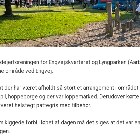
dejerforeningen for Engvejskvarteret og Lyngparken (Aarb
ne område ved Engvej.
 at der har været afholdt så stort et arrangement i område
spil, hoppeborge og der var loppemarked. Derudover kørte
veret helstegt pattegris med tilbehør.
kiggede forbi i løbet af dagen må det siges at det var e
gen.