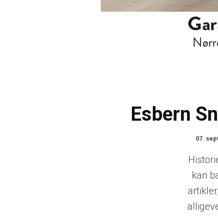
Esbern Sn
07. se
Histori
kan b
artikl
alligev