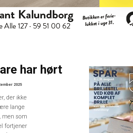
are har hørt
ptember 2025
er, der ikke
ære lange
er, men som
el fortjener