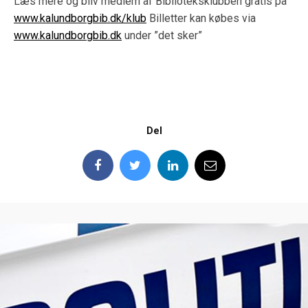
Læs mere og bliv medlem af Biblioteksklubben gratis på
www.kalundborgbib.dk/klub
Billetter kan købes via
www.kalundborgbib.dk
under ”det sker”
Del