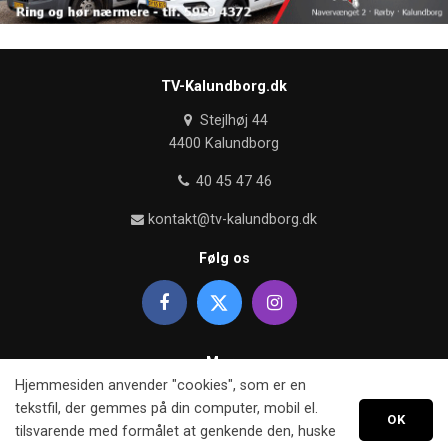
TV-Kalundborg.dk
Stejlhøj 44
4400 Kalundborg
40 45 47 46
kontakt@tv-kalundborg.dk
Følg os
Mere
Hjemmesiden anvender "cookies", som er en
Om TV kalundborg
tekstfil, der gemmes på din computer, mobil el.
OK
tilsvarende med formålet at genkende den, huske
Retningslinier