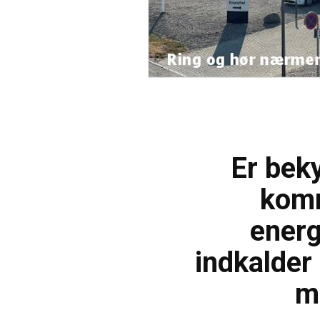
Er bek
kom
energ
indkalder 
m