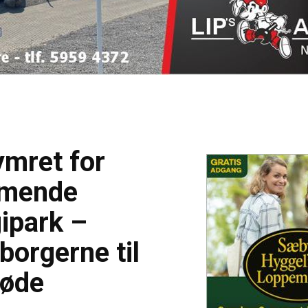
ymret for
mende
ipark –
borgerne til
øde