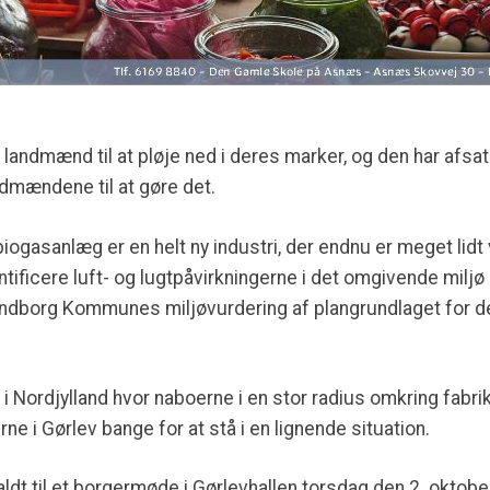
e landmænd til at pløje ned i deres marker, og den har afs
andmændene til at gøre det.
biogasanlæg er en helt ny industri, der endnu er meget lidt 
tificere luft- og lugtpåvirkningerne i det omgivende miljø
alundborg Kommunes miljøvurdering af plangrundlaget for
 i Nordjylland hvor naboerne i en stor radius omkring fab
ne i Gørlev bange for at stå i en lignende situation.
t til et borgermøde i Gørlevhallen torsdag den 2. oktober