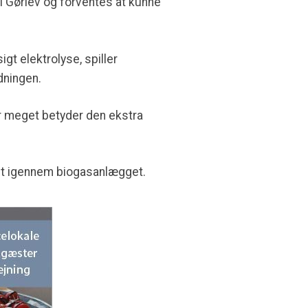
i Gørlev og forventes at kunne
gt elektrolyse, spiller
dningen.
or meget betyder den ekstra
æret igennem biogasanlægget.