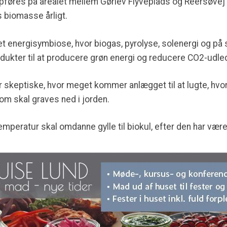
pføres på arealet mellem Gørlev Flyveplads og Reersøvej 
s biomasse årligt.
et energisymbiose, hvor biogas, pyrolyse, solenergi og på si
ukter til at producere grøn energi og reducere CO2-udle
er skeptiske, hvor meget kommer anlægget til at lugte, hv
om skal graves ned i jorden.
temperatur skal omdanne gylle til biokul, efter den har v