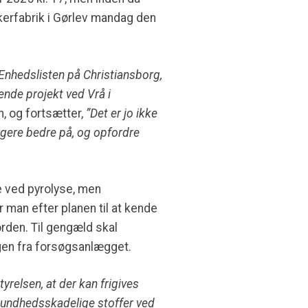
kerfabrik i Gørlev mandag den
 Enhedslisten på Christiansborg,
nde projekt ved Vrå i
, og fortsætter,
”Det er jo ikke
gere bedre på, og opfordre
e ved pyrolyse, men
 man efter planen til at kende
rden. Til gengæld skal
øgen fra forsøgsanlægget.
styrelsen
, at der kan frigives
 sundhedsskadelige stoffer ved