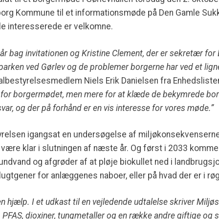
ndborg Kommune til et informationsmøde på Den Gamle Suk
lle interesserede er velkomne.
år bag invitationen og
Kristine Clement, der er sekretær for
arken ved Gørlev og de problemer borgerne har ved et ligne
bestyrelsesmedlem Niels Erik Danielsen fra Enhedslisten
 for borgermødet, men mere for at klæde de bekymrede bor
svar,
og der på forhånd er en vis interesse for vores møde.”
styrelsen igangsat en undersøgelse af miljøkonsekvensern
 være klar i slutningen af næste år. Og først i 2033 kommer
ndvand og afgrøder af at pløje biokullet ned i landbrugsjo
lugtgener for anlæggenes naboer, eller på hvad der er i r
en hjælp. I et udkast til en vejledende udtalelse skriver Miljø
PFAS, dioxiner, tungmetaller og en række andre giftige og