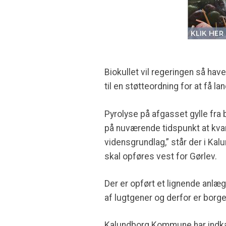
Biokullet vil regeringen så hav
til en støtteordning for at få l
Pyrolyse på afgasset gylle fra 
på nuværende tidspunkt at kvan
vidensgrundlag,” står der i K
skal opføres vest for Gørlev.
Der er opført et lignende anlæg
af lugtgener og derfor er borger
Kalundborg Kommune har indkald