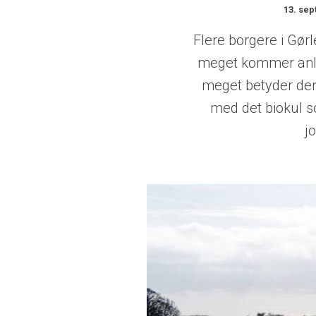
13. se
Flere borgere i Gørl
meget kommer anlæg
meget betyder den
med det biokul s
j