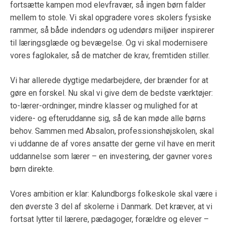
fortsætte kampen mod elevfravær, så ingen børn falder
mellem to stole. Vi skal opgradere vores skolers fysiske
rammer, så både indendørs og udendørs miljøer inspirerer
til læringsglæde og bevægelse. Og vi skal modernisere
vores faglokaler, så de matcher de krav, fremtiden stiller.
Vi har allerede dygtige medarbejdere, der brænder for at
gøre en forskel. Nu skal vi give dem de bedste værktøjer:
to-lærer-ordninger, mindre klasser og mulighed for at
videre- og efteruddanne sig, så de kan møde alle børns
behov. Sammen med Absalon, professionshøjskolen, skal
vi uddanne de af vores ansatte der gerne vil have en merit
uddannelse som lærer – en investering, der gavner vores
børn direkte.
Vores ambition er klar: Kalundborgs folkeskole skal være i
den øverste 3 del af skolerne i Danmark. Det kræver, at vi
fortsat lytter til lærere, pædagoger, forældre og elever –