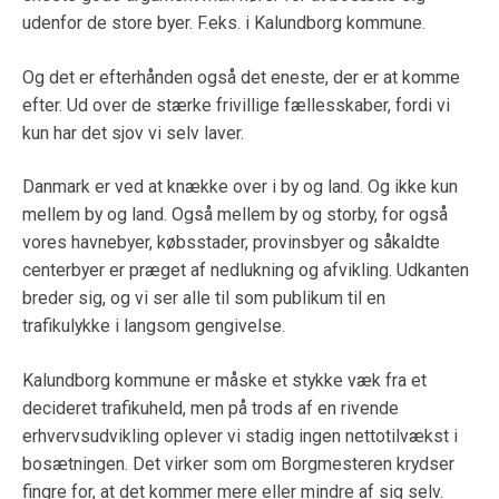
udenfor de store byer. F.eks. i Kalundborg kommune.
Og det er efterhånden også det eneste, der er at komme
efter. Ud over de stærke frivillige fællesskaber, fordi vi
kun har det sjov vi selv laver.
Danmark er ved at knække over i by og land. Og ikke kun
mellem by og land. Også mellem by og storby, for også
vores havnebyer, købsstader, provinsbyer og såkaldte
centerbyer er præget af nedlukning og afvikling. Udkanten
breder sig, og vi ser alle til som publikum til en
trafikulykke i langsom gengivelse.
Kalundborg kommune er måske et stykke væk fra et
decideret trafikuheld, men på trods af en rivende
erhvervsudvikling oplever vi stadig ingen nettotilvækst i
bosætningen. Det virker som om Borgmesteren krydser
fingre for, at det kommer mere eller mindre af sig selv.