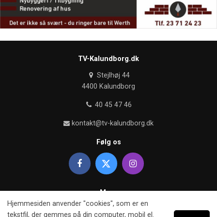
TV-Kalundborg.dk
Stejlhøj 44
4400 Kalundborg
40 45 47 46
kontakt@tv-kalundborg.dk
Følg os
Mere
Hjemmesiden anvender "cookies", som er en
Om TV kalundborg
tekstfil, der gemmes på din computer, mobil el.