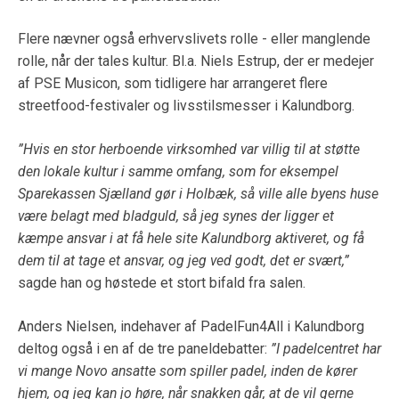
Flere nævner også erhvervslivets rolle - eller manglende
rolle, når der tales kultur. Bl.a. Niels Estrup, der er medejer
af PSE Musicon, som tidligere har arrangeret flere
streetfood-festivaler og livsstilsmesser i Kalundborg.
”Hvis en stor herboende virksomhed var villig til at støtte
den lokale kultur i samme omfang, som for eksempel
Sparekassen Sjælland gør i Holbæk, så ville alle byens huse
være belagt med bladguld, så jeg synes der ligger et
kæmpe ansvar i at få hele site Kalundborg aktiveret, og få
dem til at tage et ansvar, og jeg ved godt, det er svært,”
sagde han og høstede et stort bifald fra salen.
Anders Nielsen, indehaver af PadelFun4All i Kalundborg
deltog også i en af de tre paneldebatter:
”I padelcentret har
vi mange Novo ansatte som spiller padel, inden de kører
hjem, og jeg kan jo
høre, når snakken går, at de vil gerne