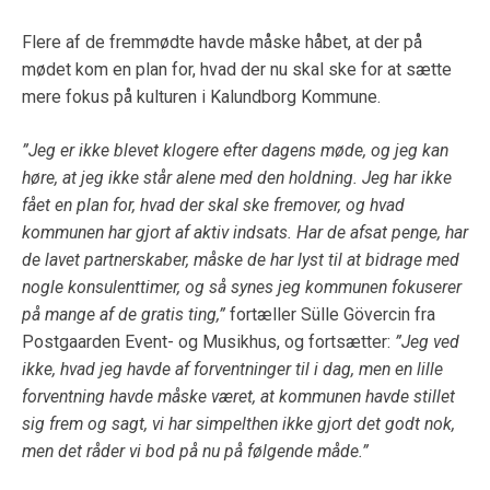
Flere af de fremmødte havde måske håbet, at der på
mødet kom en plan for, hvad der nu skal ske for at sætte
mere fokus på kulturen i Kalundborg Kommune.
”Jeg er ikke blevet klogere efter dagens møde, og jeg kan
høre, at jeg ikke står alene med den holdning. Jeg har ikke
fået en plan for, hvad der skal ske fremover, og hvad
kommunen har gjort af aktiv indsats. Har de afsat penge, har
de lavet partnerskaber, måske de har lyst til at bidrage med
nogle konsulenttimer, og så synes jeg kommunen fokuserer
på mange af de gratis ting,”
fortæller Sülle Gövercin fra
Postgaarden Event- og Musikhus, og fortsætter:
”Jeg ved
ikke, hvad jeg havde af forventninger til i dag, men en lille
forventning havde måske været, at kommunen havde stillet
sig frem og sagt, vi har simpelthen ikke gjort det godt nok,
men det råder vi bod på nu på følgende måde.”