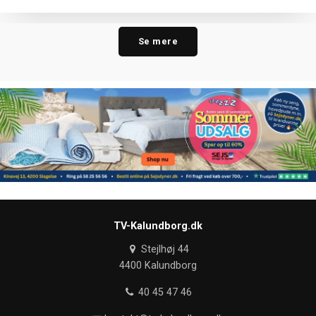
Se mere
TV-Kalundborg.dk
Stejlhøj 44
4400 Kalundborg
40 45 47 46