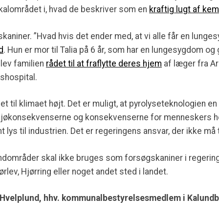
lokalområdet i, hvad de beskriver som en
kraftig lugt af kem
aniner. ”Hvad hvis det ender med, at vi alle får en lunges
d
. Hun er mor til Talia på 6 år, som har en lungesygdom og 
blev familien
rådet til at fraflytte deres hjem
af læger fra A
shospital.
t til klimaet højt. Det er muligt, at pyrolyseteknologien en d
ljøkonsekvenserne og konsekvenserne for menneskers hel
t lys til industrien. Det er regeringens ansvar, der ikke m
ndområder skal ikke bruges som forsøgskaniner i regerin
lev, Hjørring eller noget andet sted i landet.
r Hvelplund, hhv. kommunalbestyrelsesmedlem i Kalund