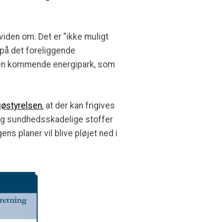
viden om. Det er ”ikke muligt
 på det foreliggende
den kommende energipark, som
ljøstyrelsen
, at der kan frigives
 og sundhedsskadelige stoffer
ns planer vil blive pløjet ned i