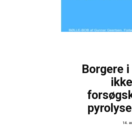
Borgere i
ikk
forsøgsk
pyrolyse
14. a