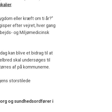
ikalier
.
ygdom eller kræft om ti år?”
gisper efter vejret, hver gang
rbejds- og Miljømedicinsk
ag kan blive et bidrag til at
bred skal undersøges til
å tørres af på kommunerne.
gens storstilede
borg og sundhedsordfører i