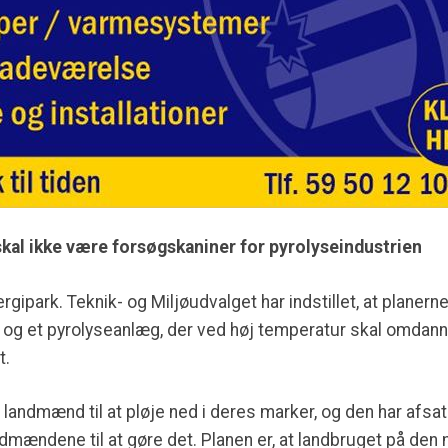
kal ikke være forsøgskaniner for pyrolyseindustrien
gipark. Teknik- og Miljøudvalget har indstillet, at planerne
g et pyrolyseanlæg, der ved høj temperatur skal omdanne g
t.
e landmænd til at pløje ned i deres marker, og den har afs
andmændene til at gøre det. Planen er, at landbruget på den