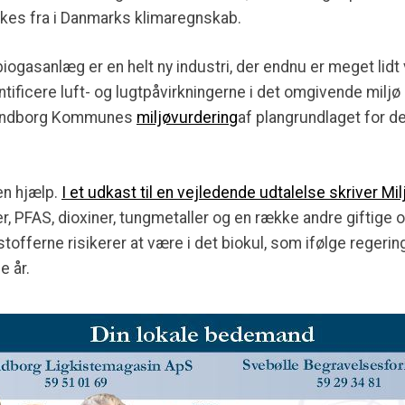
kes fra i Danmarks klimaregnskab.
biogasanlæg er en helt ny industri, der endnu er meget lidt 
tificere luft- og lugtpåvirkningerne i det omgivende miljø
Kalundborg Kommunes
miljøvurdering
af plangrundlaget for 
gen hjælp.
I et udkast til en vejledende udtalelse skriver Mi
, PFAS, dioxiner, tungmetaller og en række andre giftige
fferne risikerer at være i det biokul, som ifølge regeringe
 år.