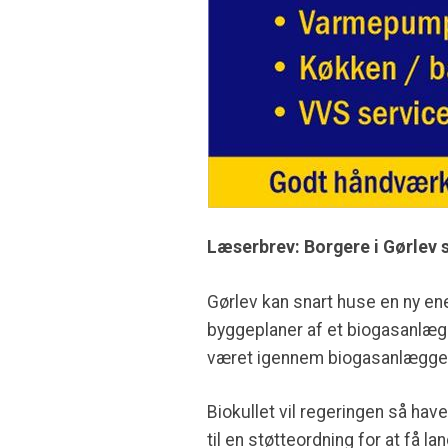
Læserbrev: Borgere i Gørlev s
Gørlev kan snart huse en ny ener
byggeplaner af et biogasanlæg o
været igennem biogasanlægge
Biokullet vil regeringen så hav
til en støtteordning for at få l