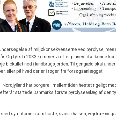
 undersøgelse af miljøkonsekvenserne ved pyrolyse, men r
 år. Og først i 2033 kommer vi efter planen til at kende k
je biokullet ned i landbrugsjorden. Til gengæld skal unde
r, eller på hvad der er i røgen fra forsøgsanlægget.
 Nordjylland har borgere i mellemtiden høstet rigeligt med
e efterår startede Danmarks første pyrolyseanlæg af den 
 med symptomer som hoste, svien i halsen, vejrtræknings