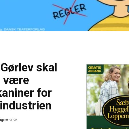
 Gørlev skal
e være
aniner for
industrien
ugust 2025