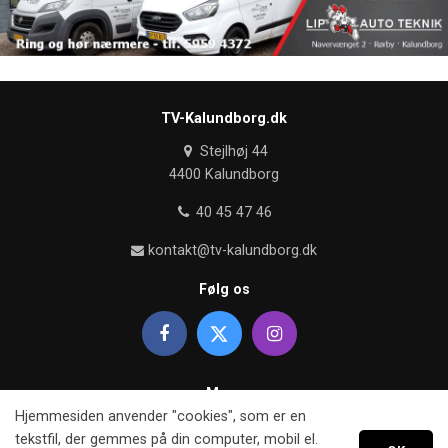
TV-Kalundborg.dk
Stejlhøj 44
4400 Kalundborg
40 45 47 46
kontakt@tv-kalundborg.dk
Følg os
Mere
Hjemmesiden anvender "cookies", som er en
Om TV kalundborg
tekstfil, der gemmes på din computer, mobil el.