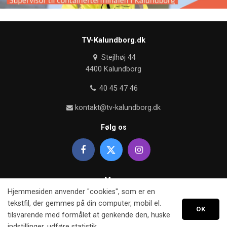
TV-Kalundborg.dk
Stejlhøj 44
4400 Kalundborg
40 45 47 46
kontakt@tv-kalundborg.dk
Følg os
Mere
Hjemmesiden anvender "cookies", som er en
Om TV kalundborg
tekstfil, der gemmes på din computer, mobil el.
OK
tilsvarende med formålet at genkende den, huske
Retningslinier
indstillinger, udføre statistik.