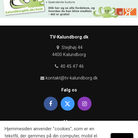
TV-Kalundborg.dk
Stejlhøj 44
4400 Kalundborg
40 45 47 46
kontakt@tv-kalundborg.dk
Følg os
Mere
Hjemmesiden anvender "cookies", som er en
Om TV kalundborg
tekstfil, der gemmes på din computer, mobil el.