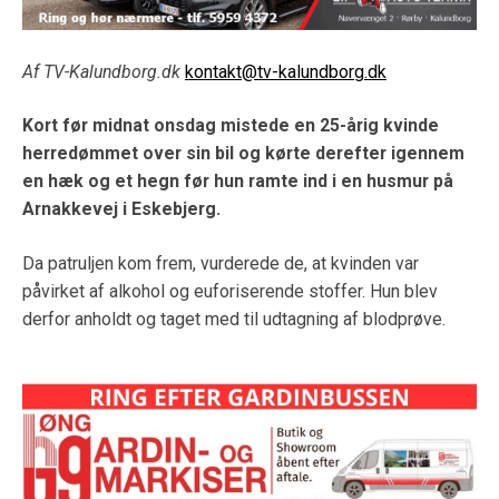
Af TV-Kalundborg.dk
kontakt@tv-kalundborg.dk
Kort før midnat onsdag mistede en 25-årig kvinde
herredømmet over sin bil og kørte derefter igennem
en hæk og et hegn før hun ramte ind i en husmur på
Arnakkevej i Eskebjerg.
Da patruljen kom frem, vurderede de, at kvinden var
påvirket af alkohol og euforiserende stoffer. Hun blev
derfor anholdt og taget med til udtagning af blodprøve.