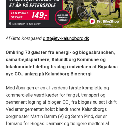
Af Gitte Korsgaard
gitte@tv-kalundborg.dk
Omkring 70 gæster fra energi- og biogasbranchen,
samarbejdspartnere, Kalundborg Kommune og
lokalområdet deltog tirsdag i indvielsen af Bigadans
nye CO₂-anlæg på Kalundborg Bioenergi.
Med åbningen er en af verdens første komplette og
kommercielle værdikæder for fangst, transport og
permanent lagring af biogen CO₂ fra biogas nu sat i drift.
Ved arrangementet holdt blandt andre Kalundborgs
borgmester
Martin Damm (V)
og
Søren Pind, der er
formand for Biogas Danmark og tidligere medlem af