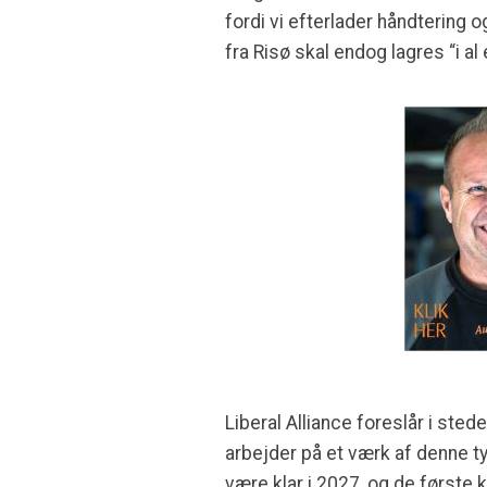
fordi vi efterlader håndtering o
fra Risø skal endog lagres “i al
Liberal Alliance foreslår i st
arbejder på et værk af denne t
være klar i 2027, og de første 