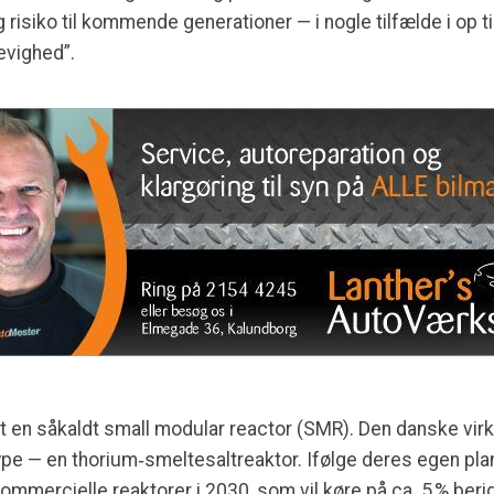
g risiko til kommende generationer — i nogle tilfælde i op ti
 evighed”.
edet en såkaldt small modular reactor (SMR). Den danske
ype — en thorium‑smeltesaltreaktor. Ifølge deres egen plan
kommercielle reaktorer i 2030, som vil køre på ca. 5 % beri