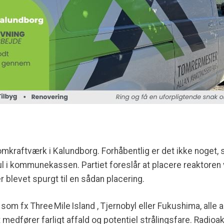
atomkraftværk i Kalundborg. Forhåbentlig er det ikke noge
t hul i kommunekassen. Partiet foreslår at placere reaktor
r blevet spurgt til en sådan placering.
 som fx Three Mile Island , Tjernobyl eller Fukushima, alle 
edfører farligt affald og potentiel strålingsfare. Radioakt