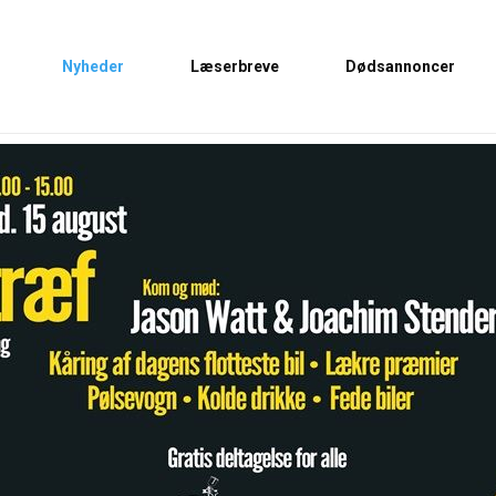
Nyheder
Læserbreve
Dødsannoncer