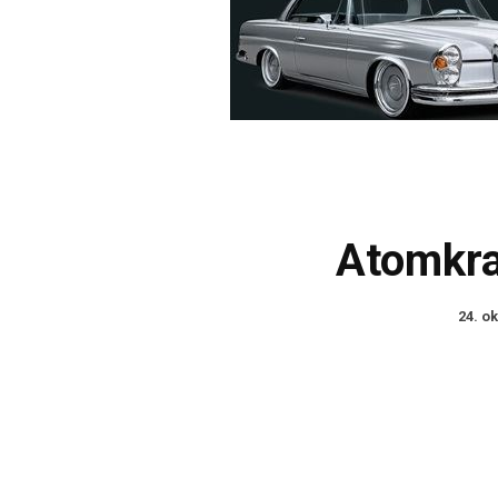
Atomkraf
24. o