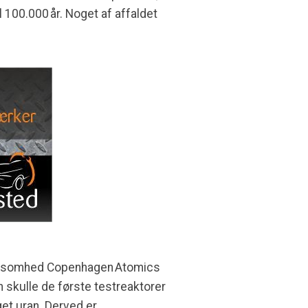
l 100.000 år. Noget af affaldet
 virksomhed Copenhagen Atomics
 skulle de første testreaktorer
get uran. Derved er