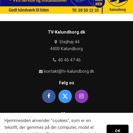
TV-Kalundborg.dk
Stejlhøj 44
4400 Kalundborg
40 45 47 46
kontakt@tv-kalundborg.dk
Følg os
Mere
Hjemmesiden anvender "cookies", som er en
Om TV kalundborg
tekstfil, der gemmes på din computer, mobil el.
OK