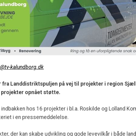
e@tv-kalundborg.dk
r fra Landdistriktspuljen på vej til projekter i region Sj
projekter opnået støtte.
 i indbakken hos 16 projekter i bl.a. Roskilde og Lolland
steriet i en pressemeddelelse.
jekter, der kan skabe udvikling og gode levevilkår i både la