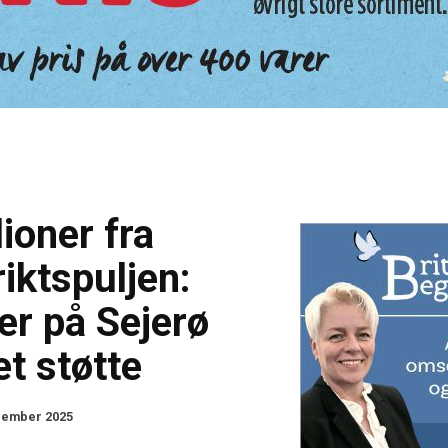
lioner fra
iktspuljen:
er på Sejerø
et støtte
cember 2025