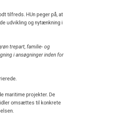
dt tilfreds. HUn peger på, at
de udvikling og nytænkning i
røn trepart, familie- og
tigning i ansøgninger inden for
arierede.
 de maritime projekter. De
idler omsættes til konkrete
lelsen.