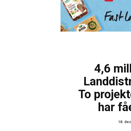
4,6 mil
Landdistr
To projekt
har få
18. de