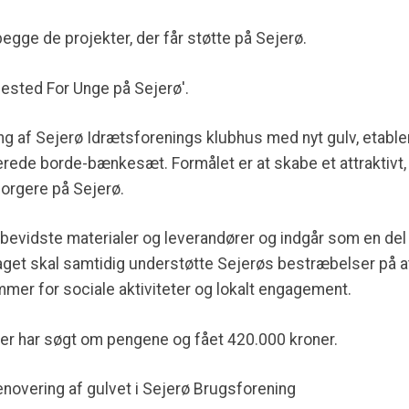
gge de projekter, der får støtte på Sejerø.
dested For Unge på Sejerø'.
ng af Sejerø Idrætsforenings klubhus med nyt gulv, etable
erede borde-bænkesæt. Formålet er at skabe et attraktivt
orgere på Sejerø.
bevidste materialer og leverandører og indgår som en del a
taget skal samtidig understøtte Sejerøs bestræbelser på a
er for sociale aktiviteter og lokalt engagement.
der har søgt om pengene og fået 420.000 kroner.
novering af gulvet i Sejerø Brugsforening