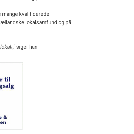
de mange kvalificerede
de sjællandske lokalsamfund og på
okalt,"
siger han.