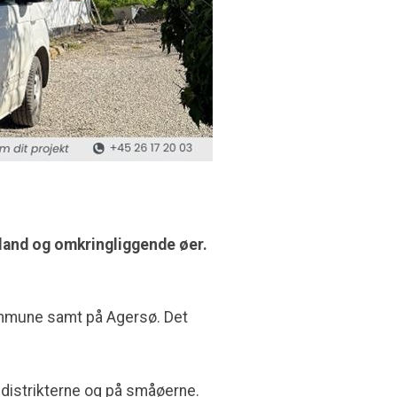
ælland og omkringliggende øer.
 Kommune samt på Agersø. Det
nddistrikterne og på småøerne.