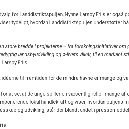
lg for Landdistriktspuljen, Nynne Larsby Friis er også go
iser tydeligt, hvordan Landdistriktspuljen understøtter bå
en store bredde i projekterne – fra forskningsinitiativer om g
redygtig landsbyudvikling og ø-livets vilkår, til en markant s
 Larsby Friis.
t idéerne til fremtiden for de mindre havne er mange og v
for at se, at de unge spiller en væsentlig rolle i mange af
mponerende lokal handlekraft og viser, hvordan puljens m
llesskab og udvikling, står der blandt andet i pressemedde
tte