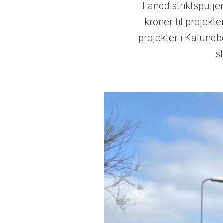
Landdistriktspulje
kroner til projekte
projekter i Kalund
s