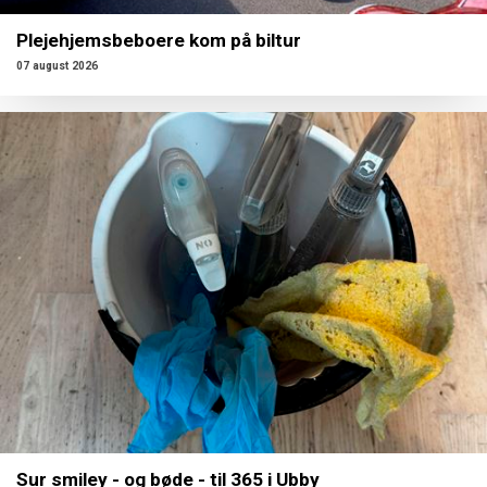
Plejehjemsbeboere kom på biltur
07 august 2026
Sur smiley - og bøde - til 365 i Ubby