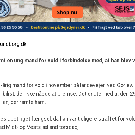
lundborg.dk
t en ung mand for vold i forbindelse med, at han blev vr
9-årig mand for vold i november på landevejen ved Gørlev
n bilist, der ikke nåede at bremse. Det endte med at den 2
bilen, der ramte ham.
es ubetinget fængsel, da han var tidligere straffet for vo
d Midt- og Vestsjælland torsdag,