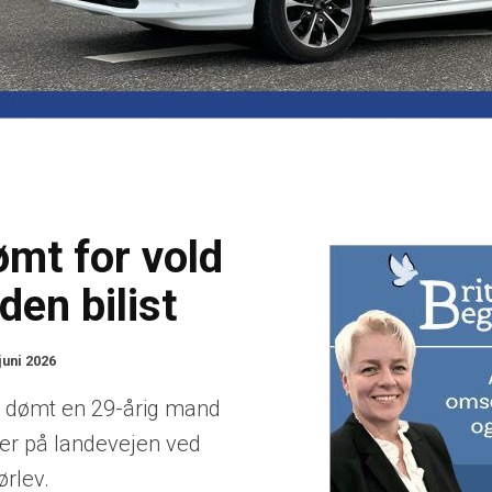
ømt for vold
en bilist
juni 2026
r dømt en 29-årig mand
ber på landevejen ved
ørlev.