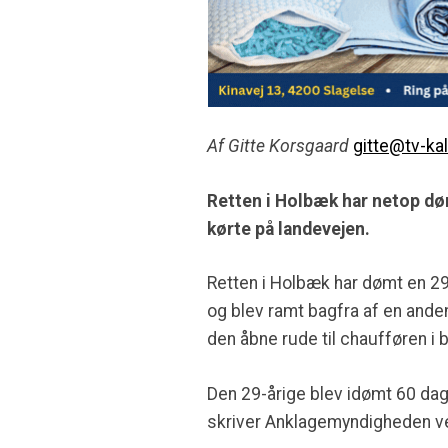
Af Gitte Korsgaard
gitte@tv-ka
Retten i Holbæk har netop døm
kørte på landevejen.
Retten i Holbæk har dømt en 2
og blev ramt bagfra af en ande
den åbne rude til chaufføren i 
Den 29-årige blev idømt 60 dag
skriver Anklagemyndigheden ve