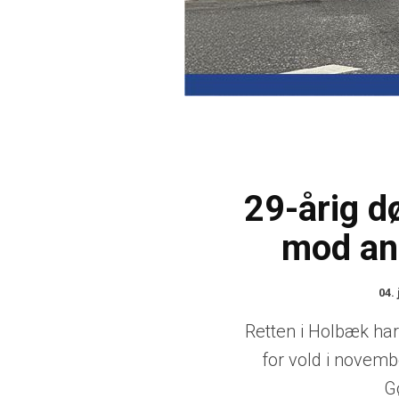
29-årig d
mod and
04. 
Retten i Holbæk ha
for vold i novem
G