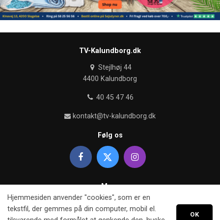
TV-Kalundborg.dk
Stejlhøj 44
4400 Kalundborg
40 45 47 46
kontakt@tv-kalundborg.dk
Følg os
Mere
Hjemmesiden anvender "cookies", som er en
Om TV kalundborg
tekstfil, der gemmes på din computer, mobil el.
OK