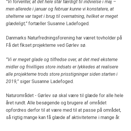
”Vi forventer, at det hele står færdigt til indvielse i maj –
men allerede i januar og februar kunne vi konstatere, at
shelterne var taget i brug til overnatning, hvilket er meget
glædeligt,”
fortæller Susanne Ladefoged.
Danmarks Naturfredningsforening har været tovholder på
Få det fikset projekterne ved Gørlev sø.
”Vi er meget glade og tilfredse over, at det med eksterne
midler og frivilliges store indsats er lykkedes at realisere
alle projekterne trods store prisstigninger siden starten i
2019,”
siger Susanne Ladefoged.
Naturområdet - Gørlev sø skal være til glæde for alle hele
året rundt. Alle besøgende og brugere af området
opfordres derfor til at være med til at passe på området,
så rigtig mange kan få glæde af aktiviteterne i mange år.