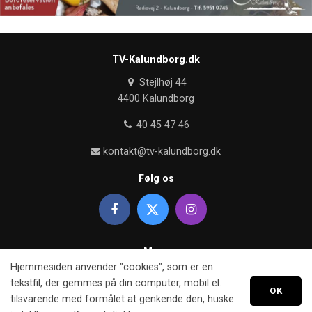
TV-Kalundborg.dk
Stejlhøj 44
4400 Kalundborg
40 45 47 46
kontakt@tv-kalundborg.dk
Følg os
Mere
Hjemmesiden anvender "cookies", som er en
Om TV kalundborg
tekstfil, der gemmes på din computer, mobil el.
OK
tilsvarende med formålet at genkende den, huske
Retningslinier