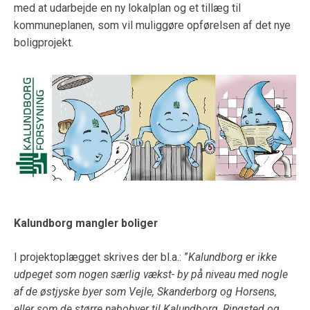
med at udarbejde en ny lokalplan og et tillæg til
kommuneplanen, som vil muliggøre opførelsen af det nye
boligprojekt.
Kalundborg mangler boliger
I projektoplægget skrives der bl.a.: ”
Kalundborg er ikke
udpeget som nogen særlig vækst- by på niveau med nogle
af de østjyske byer som Vejle, Skanderborg og Horsens,
eller som de større nabobyer til Kalundborg, Ringsted og