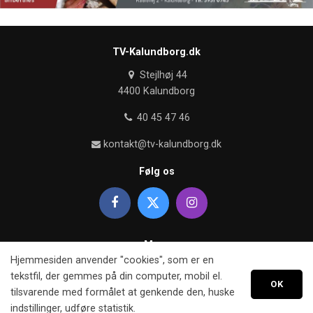
TV-Kalundborg.dk
Stejlhøj 44
4400 Kalundborg
40 45 47 46
kontakt@tv-kalundborg.dk
Følg os
Mere
Hjemmesiden anvender "cookies", som er en
Om TV kalundborg
tekstfil, der gemmes på din computer, mobil el.
OK
tilsvarende med formålet at genkende den, huske
Retningslinier
indstillinger, udføre statistik.