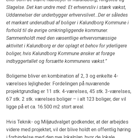
Slagelse. Det kan undre med: Et erhvervsliv i stærk vækst,
Uddannelser der underbygger erhvervslivet…Der er således
et markant underudbud af boliger i Kalundborg Kommune i
forhold til de øvrige omkringliggende kommuner.
Sammenholdt med den væsentlige erhvervsmæssige
aktivitet i Kalundborg er der oplagt et behov for yderligere
boliger, hvis Kalundborg Kommune ønsker at forøge
indbyggertallet og forsætte kommunens vækst.”
Boligerne bliver en kombination af 2, 3 og enkelte 4-
værelses lejligheder. Fordelingen på nuværende
projektgrundlag er 11 stk. 4-værelses, 45 stk. 3-værelses,
67 stk. 2 stk. værelses boliger – i alt 123 boliger, der vil
ligge på et ca. 16.500 m2 stort areal.
Hvis Teknik- og Miljøudvalget godkender, at der arbejdes
videre med projektet, vil der blive holdt en offentlig høring
i forbindelse med den nye lokalplan, hvor de lokale