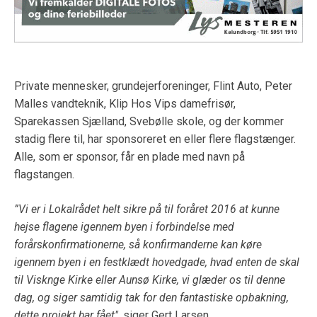
Private mennesker, grundejerforeninger, Flint Auto, Peter
Malles vandteknik, Klip Hos Vips damefrisør,
Sparekassen Sjælland, Svebølle skole, og der kommer
stadig flere til, har sponsoreret en eller flere flagstænger.
Alle, som er sponsor, får en plade med navn på
flagstangen.
”Vi er i Lokalrådet helt sikre på til foråret 2016 at kunne
hejse flagene igennem byen i forbindelse med
forårskonfirmationerne, så konfirmanderne kan køre
igennem byen i en festklædt hovedgade, hvad enten de skal
til Visknge Kirke eller Aunsø Kirke, vi glæder os til denne
dag, og siger samtidig tak for den fantastiske opbakning,
dette projekt har fået"
, siger Gert Larsen.