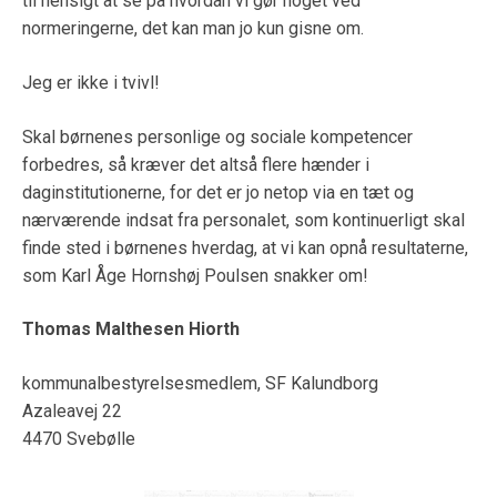
til hensigt at se på hvordan vi gør noget ved
normeringerne, det kan man jo kun gisne om.
Jeg er ikke i tvivl!
Skal børnenes personlige og sociale kompetencer
forbedres, så kræver det altså flere hænder i
daginstitutionerne, for det er jo netop via en tæt og
nærværende indsat fra personalet, som kontinuerligt skal
finde sted i børnenes hverdag, at vi kan opnå resultaterne,
som Karl Åge Hornshøj Poulsen snakker om!
Thomas Malthesen Hiorth
kommunalbestyrelsesmedlem, SF Kalundborg
Azaleavej 22
4470 Svebølle