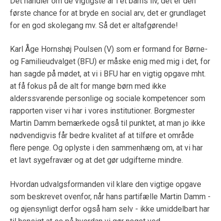
Det handler om de vigtigste år i et barns liv, det er den
første chance for at bryde en social arv, det er grundlaget
for en god skolegang mv. Så det er altafgørende!
Karl Åge Hornshøj Poulsen (V) som er formand for Børne-
og Familieudvalget (BFU) er måske enig med mig i det, for
han sagde på mødet, at vi i BFU har en vigtig opgave mht.
at få fokus på de alt for mange børn med ikke
alderssvarende personlige og sociale kompetencer som
rapporten viser vi har i vores institutioner. Borgmester
Martin Damm bemærkede også til punktet, at man jo ikke
nødvendigvis får bedre kvalitet af at tilføre et område
flere penge. Og oplyste i den sammenhæng om, at vi har
et lavt sygefravær og at det gør udgifterne mindre.
Hvordan udvalgsformanden vil klare den vigtige opgave
som beskrevet ovenfor, når hans partifælle Martin Damm -
og øjensynligt derfor også ham selv - ikke umiddelbart har