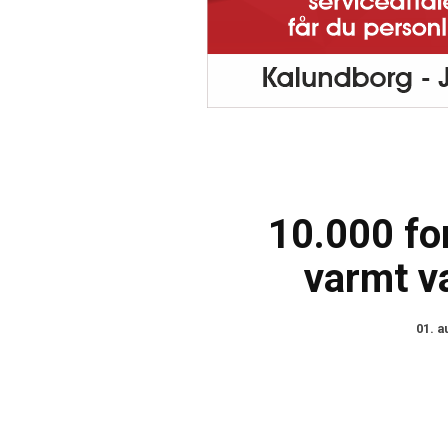
10.000 fo
varmt va
01. a