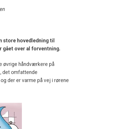
sen
 store hovedledning til
r gået over al forventning.
de øvrige håndværkere på
l, det omfattende
og der er varme på vej i rørene