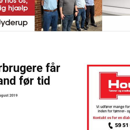
rbrugere får
nd før tid
ugust 2019