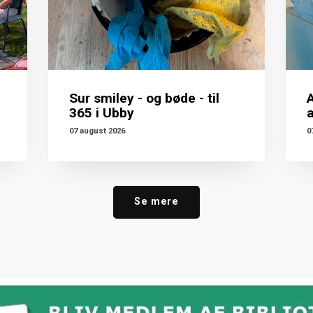
Sur smiley - og bøde - til
A
365 i Ubby
07 august 2026
0
Se mere