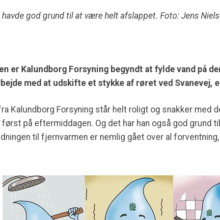
 havde god grund til at være helt afslappet. Foto: Jens Niel
n er Kalundborg Forsyning begyndt at fylde vand på den
bejde med at udskifte et stykke af røret ved Svanevej, e
ra Kalundborg Forsyning står helt roligt og snakker med 
 først på eftermiddagen. Og det har han også god grund ti
ingen til fjernvarmen er nemlig gået over al forventning, 