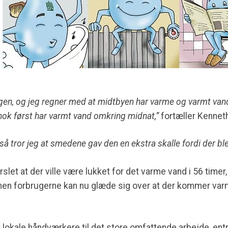
 igen, og jeg regner med at midtbyen har varme og varmt van
nok først har varmt vand omkring midnat,”
fortæller Kenneth
g så tror jeg at smedene gav den en ekstra skalle fordi der bl
et at der ville være lukket for det varme vand i 56 timer, o
 men forbrugerne kan nu glæde sig over at der kommer varm
 lokale håndværkere til det store omfattende arbejde, en