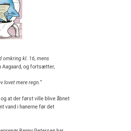
d omkring kl. 16, mens
 Aagaard, og fortsætter,
ev lovet mere regn.”
g at der først ville blive åbnet
t vand i hanerne før det
treprenør Benny Petersen har